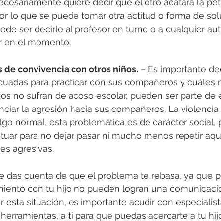
ecesariamente quiere decir que el otro acatara la pet
por lo que se puede tomar otra actitud o forma de solu
e ser decirle al profesor en turno o a cualquier aut
r en el momento.
 de convivencia con otros niños.
 – Es importante de
uadas para practicar con sus compañeros y cuáles no
os no sufran de acoso escolar, pueden ser parte de el
iar la agresión hacia sus compañeros. La violencia 
o normal, esta problemática es de carácter social, 
tuar para no dejar pasar ni mucho menos repetir aqu
es agresivas.
 te das cuenta de que el problema te rebasa, ya que 
miento con tu hijo no pueden logran una comunicación
ar esta situación, es importante acudir con especialis
erramientas, a ti para que puedas acercarte a tu hijo 