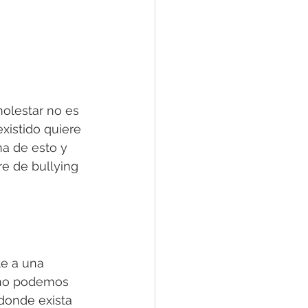
olestar no es 
xistido quiere 
ma de esto y 
re de bullying 
te a una 
 no podemos 
donde exista 