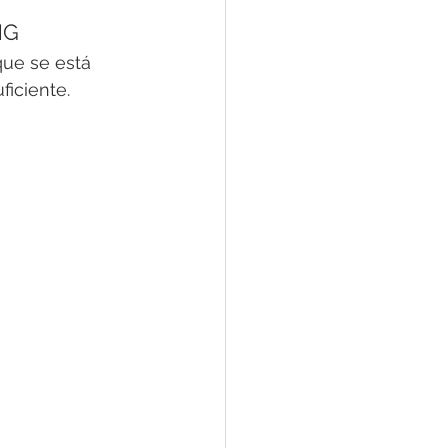
NG
ue se está 
ficiente.