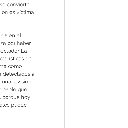
se convierte 
ien es víctima 
da en el 
iza por haber 
pectador. La 
terísticas de 
tima como 
r detectados a 
 una revisión 
robable que 
, porque hoy 
iales puede 