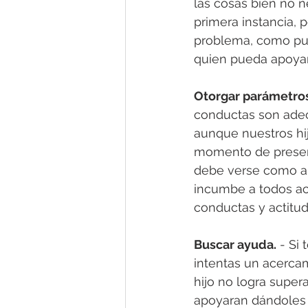
las cosas bien no n
primera instancia, 
problema, como pued
quien pueda apoya
Otorgar parámetros
conductas son adec
aunque nuestros hij
momento de presenc
debe verse como alg
incumbe a todos ac
conductas y actitud
Buscar ayuda.
 - Si
intentas un acerca
hijo no logra super
apoyaran dándoles h