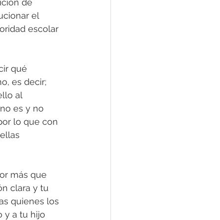
ición de 
cionar el 
oridad escolar 
cir qué 
, es decir; 
lo al 
no es y no 
por lo que con 
ellas 
por más que 
 clara y tu 
tas quienes los 
y a tu hijo 