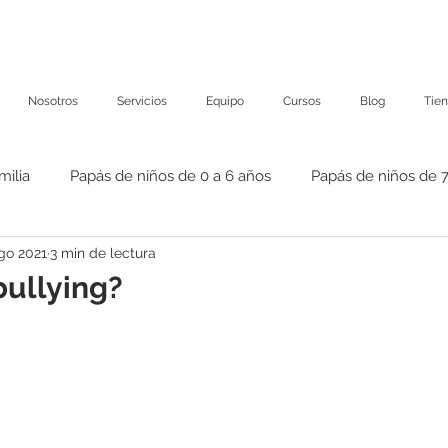
Nosotros
Servicios
Equipo
Cursos
Blog
Tie
milia
Papás de niños de 0 a 6 años
Papás de niños de 7
go 2021
3 min de lectura
bullying?