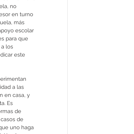
ela, no 
esor en turno 
cuela, más 
apoyo escolar 
es para que 
a los 
dicar este 
perimentan 
dad a las 
 en casa, y 
a. Es 
formas de 
 casos de 
nque uno haga 