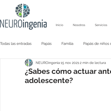
Inicio
Nosotros
Servicios
Todas las entradas
Papás
Familia
Papás de niños 
NEUROingenia
15 nov 2021
2 min de lectura
Salud emocional
¿Sabes cómo actuar ante
adolescente?