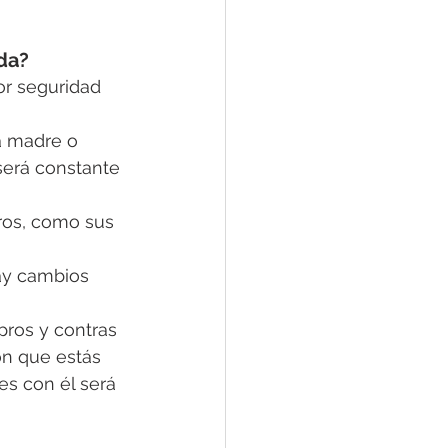
da?
r seguridad 
a madre o 
será constante 
ros, como sus 
ay cambios 
pros y contras 
ón que estás 
es con él será 