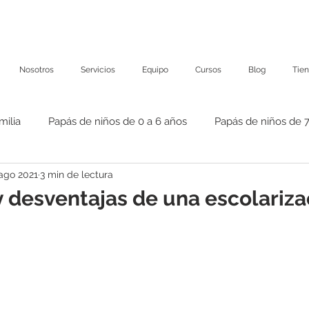
Nosotros
Servicios
Equipo
Cursos
Blog
Tie
milia
Papás de niños de 0 a 6 años
Papás de niños de 7
ago 2021
3 min de lectura
y desventajas de una escolariza