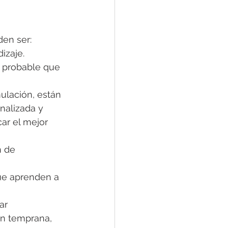
en ser:
izaje.
s probable que 
ulación, están 
nalizada y 
ar el mejor 
n de 
que aprenden a 
ar 
ón temprana, 