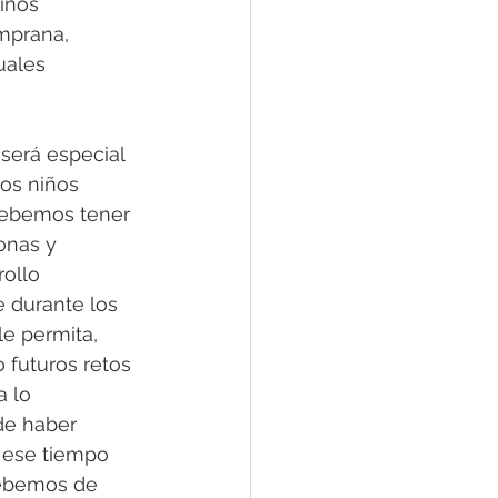
iños 
mprana, 
uales 
será especial 
los niños 
debemos tener 
onas y 
ollo 
 durante los 
e permita, 
 futuros retos 
 lo 
de haber 
 ese tiempo 
debemos de 