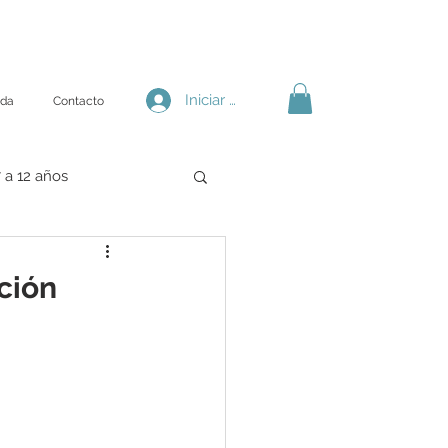
Iniciar sesión
nda
Contacto
 a 12 años
ción