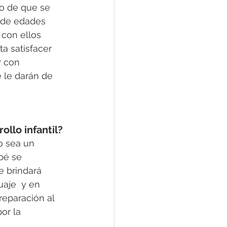
o de que se 
sde edades 
con ellos 
a satisfacer 
r con 
 le darán de 
ollo infantil?
o sea un 
bé se 
e brindará 
aje  y en 
eparación al 
or la 