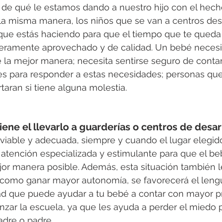
n de qué le estamos dando a nuestro hijo con el hech
la misma manera, los niños que se van a centros de
 que estás haciendo para que el tiempo que te queda 
eramente aprovechado y de calidad. Un bebé necesit
 la mejor manera; necesita sentirse seguro de conta
es para responder a estas necesidades; personas que
taran si tiene alguna molestia.
iene el llevarlo a guarderías o centros de desarr
viable y adecuada, siempre y cuando el lugar elegid
atención especializada y estimulante para que el be
jor manera posible. Además, esta situación también l
 como ganar mayor autonomía, se favorecerá el lengu
ad que puede ayudar a tu bebé a contar con mayor pr
r la escuela, ya que les ayuda a perder el miedo p
adre o padre.